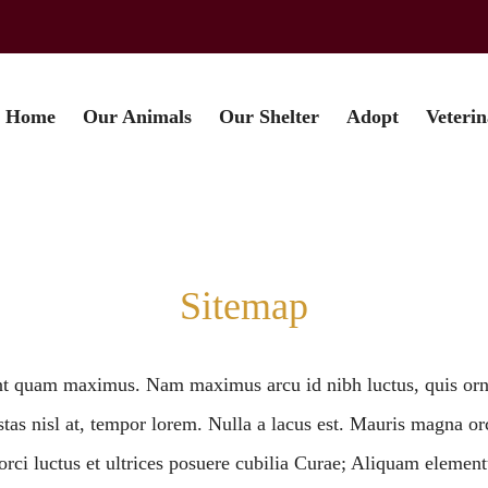
Home
Our Animals
Our Shelter
Adopt
Veteri
Sitemap
unt quam maximus. Nam maximus arcu id nibh luctus, quis ornar
estas nisl at, tempor lorem. Nulla a lacus est. Mauris magna o
rci luctus et ultrices posuere cubilia Curae; Aliquam elementum