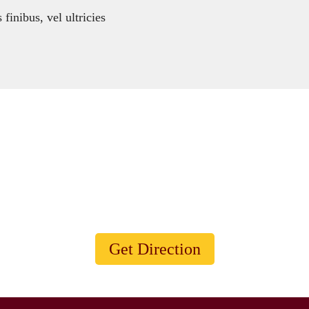
finibus, vel ultricies
Visit Our Animal Shelter
 such agreeable friends - they ask no questions; they pass no
Get Direction