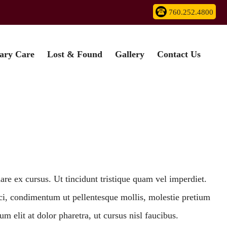
760.252.4800
nary Care
Lost & Found
Gallery
Contact Us
e ex cursus. Ut tincidunt tristique quam vel imperdiet.
rci, condimentum ut pellentesque mollis, molestie pretium
 elit at dolor pharetra, ut cursus nisl faucibus.